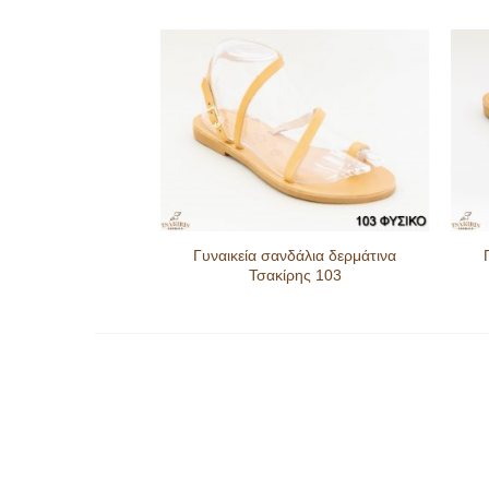
δάλια δερμάτινα
Γυναικεία σανδάλια δερμάτινα
ρης 124
Τσακίρης 103