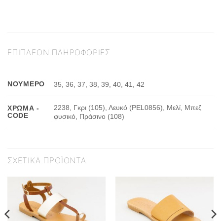
ΕΠΙΠΛΈΟΝ ΠΛΗΡΟΦΟΡΊΕΣ
ΝΟΎΜΕΡΟ
35, 36, 37, 38, 39, 40, 41, 42
2238, Γκρι (105), Λευκό (PEL0856), Μελί, Μπεζ
ΧΡΏΜΑ -
CODE
φυσικό, Πράσινο (108)
ΣΧΕΤΙΚΆ ΠΡΟΪΌΝΤΑ