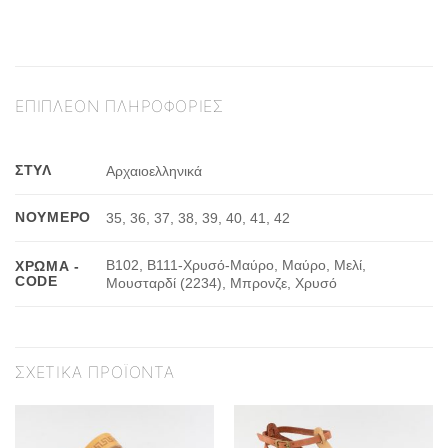
ΕΠΙΠΛΈΟΝ ΠΛΗΡΟΦΟΡΊΕΣ
ΣΤΥΛ
Αρχαιοελληνικά
ΝΟΎΜΕΡΟ
35, 36, 37, 38, 39, 40, 41, 42
Β102, Β111-Χρυσό-Μαύρο, Μαύρο, Μελί,
ΧΡΏΜΑ -
CODE
Μουσταρδί (2234), Μπρονζε, Χρυσό
ΣΧΕΤΙΚΆ ΠΡΟΪΌΝΤΑ