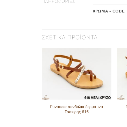
ΠΛΗΡΟΦΟΡΊΕΣ
ΧΡΏΜΑ - CODE
ΣΧΕΤΙΚΆ ΠΡΟΪΌΝΤΑ
δάλια δερμάτινα
Γυναικεία σανδάλια δερμάτινα
ρης 101
Τσακίρης 616